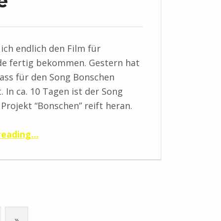
e
ich endlich den Film für
de fertig bekommen. Gestern hat
ass für den Song Bonschen
. In ca. 10 Tagen ist der Song
 Projekt “Bonschen” reift heran.
“cooles Wochende”
reading
…
»
Next page