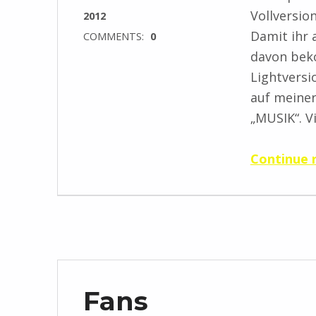
Vollversio
2012
Damit ihr 
COMMENTS:
0
davon bek
Lightversio
auf meine
„MUSIK“. V
Continue 
Fans