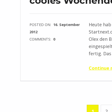
cooles Wochend
Heute hab 
POSTED ON:
16. September
Startnext.
2012
Olex den B
COMMENTS:
0
eingespielt
fertig. Das
Continue 
1
2