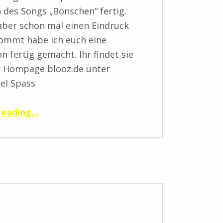
n des Songs „Bonschen“ fertig.
aber schon mal einen Eindruck
ommt habe ich euch eine
n fertig gemacht. Ihr findet sie
r Hompage blooz.de unter
iel Spass
“Bonschensong nur mit Piano”
reading
…