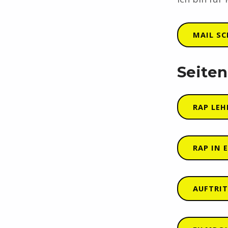
MAIL SC
Seiten
RAP LEH
RAP IN 
AUFTRIT