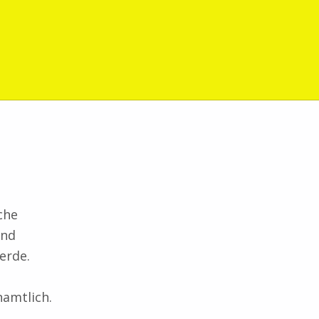
che
und
erde.
namtlich.