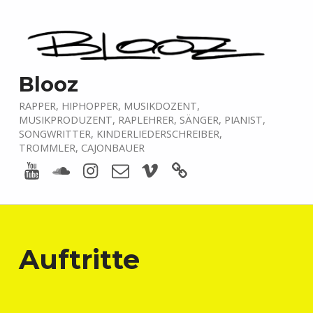
Blooz
RAPPER, HIPHOPPER, MUSIKDOZENT,
MUSIKPRODUZENT, RAPLEHRER, SÄNGER, PIANIST,
SONGWRITTER, KINDERLIEDERSCHREIBER,
TROMMLER, CAJONBAUER
Youtube
Soundcloud
Instagram
E-Mail
Vimeo
boardofmusic
Auftritte