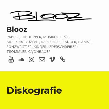
Blooz
RAPPER, HIPHOPPER, MUSIKDOZENT,
MUSIKPRODUZENT, RAPLEHRER, SÄNGER, PIANIST,
SONGWRITTER, KINDERLIEDERSCHREIBER,
TROMMLER, CAJONBAUER
Youtube
Soundcloud
Instagram
E-Mail
Vimeo
boardofmusic
Diskografie