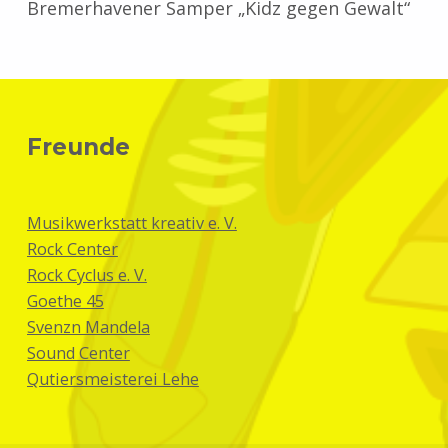
Bremerhavener Samper „Kidz gegen Gewalt“
Skip back to main navigation
Freunde
Musikwerkstatt kreativ e. V.
Rock Center
Rock Cyclus e. V.
Goethe 45
Svenzn Mandela
Sound Center
Qutiersmeisterei Lehe