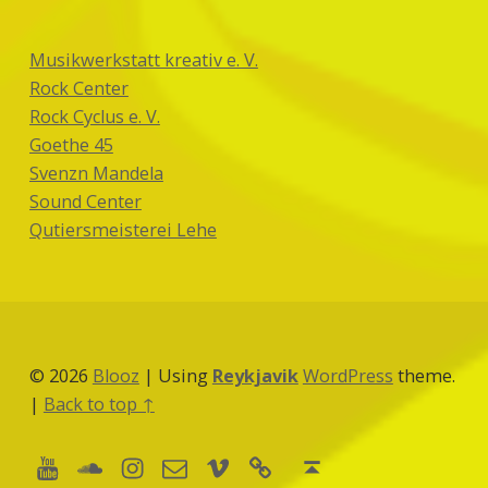
Musikwerkstatt kreativ e. V.
Rock Center
Rock Cyclus e. V.
Goethe 45
Svenzn Mandela
Sound Center
Qutiersmeisterei Lehe
© 2026
Blooz
|
Using
Reykjavik
WordPress
theme.
|
Back to top ↑
Youtube
Soundcloud
Instagram
Vimeo
boardofmusic
E-Mail
Back to top ↑