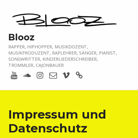
Blooz
RAPPER, HIPHOPPER, MUSIKDOZENT,
MUSIKPRODUZENT, RAPLEHRER, SÄNGER, PIANIST,
SONGWRITTER, KINDERLIEDERSCHREIBER,
TROMMLER, CAJONBAUER
Youtube
Soundcloud
Instagram
E-Mail
Vimeo
boardofmusic
Impressum und
Datenschutz