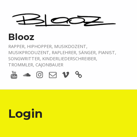
Blooz
RAPPER, HIPHOPPER, MUSIKDOZENT,
MUSIKPRODUZENT, RAPLEHRER, SÄNGER, PIANIST,
SONGWRITTER, KINDERLIEDERSCHREIBER,
TROMMLER, CAJONBAUER
Youtube
Soundcloud
Instagram
E-Mail
Vimeo
boardofmusic
Login