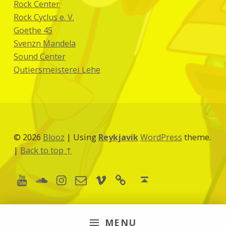
Rock Center
Rock Cyclus e. V.
Goethe 45
Svenzn Mandela
Sound Center
Qutiersmeisterei Lehe
© 2026
Blooz
|
Using
Reykjavik
WordPress
theme.
|
Back to top ↑
Youtube
Soundcloud
Instagram
Vimeo
boardofmusic
E-Mail
Back to top ↑
MENU