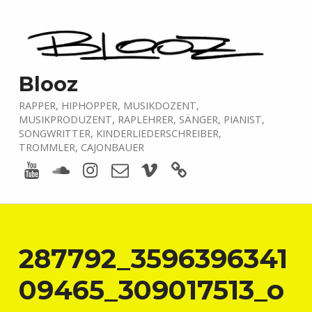
Blooz
RAPPER, HIPHOPPER, MUSIKDOZENT,
MUSIKPRODUZENT, RAPLEHRER, SÄNGER, PIANIST,
SONGWRITTER, KINDERLIEDERSCHREIBER,
TROMMLER, CAJONBAUER
Youtube
Soundcloud
Instagram
E-Mail
Vimeo
boardofmusic
287792_3596396341
09465_309017513_o