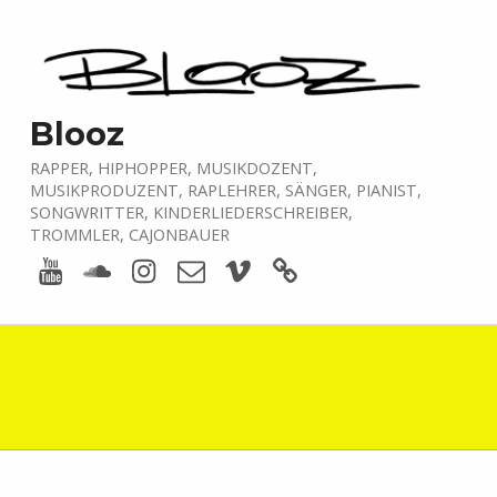
Blooz
RAPPER, HIPHOPPER, MUSIKDOZENT,
MUSIKPRODUZENT, RAPLEHRER, SÄNGER, PIANIST,
SONGWRITTER, KINDERLIEDERSCHREIBER,
TROMMLER, CAJONBAUER
Youtube
Soundcloud
Instagram
E-Mail
Vimeo
boardofmusic