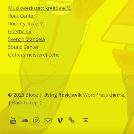
Musikwerkstatt kreativ e. V.
Rock Center
Rock Cyclus e. V.
Goethe 45
Svenzn Mandela
Sound Center
Qutiersmeisterei Lehe
© 2026
Blooz
|
Using
Reykjavik
WordPress
theme.
|
Back to top ↑
Youtube
Soundcloud
Instagram
Vimeo
boardofmusic
E-Mail
Back to top ↑