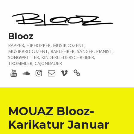
Blooz
RAPPER, HIPHOPPER, MUSIKDOZENT,
MUSIKPRODUZENT, RAPLEHRER, SÄNGER, PIANIST,
SONGWRITTER, KINDERLIEDERSCHREIBER,
TROMMLER, CAJONBAUER
Youtube
Soundcloud
Instagram
E-Mail
Vimeo
boardofmusic
MOUAZ Blooz-
Karikatur Januar