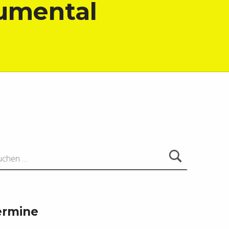
rumental
ach:
ermine