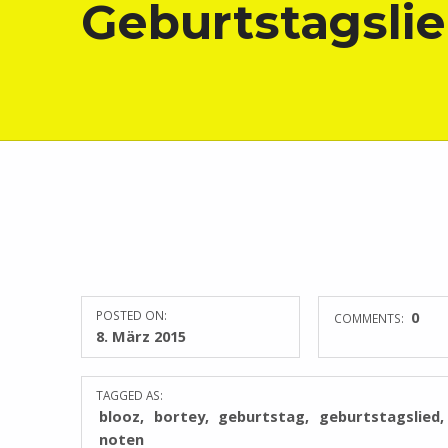
Geburtstagsli
POSTED ON:
0
COMMENTS:
8. März 2015
TAGGED AS:
blooz
bortey
geburtstag
geburtstagslied
noten