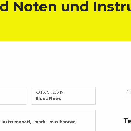
ed Noten und Inst
Suchen n
CATEGORIZED IN:
Blooz News
T
instrumenatl
mark
musiknoten