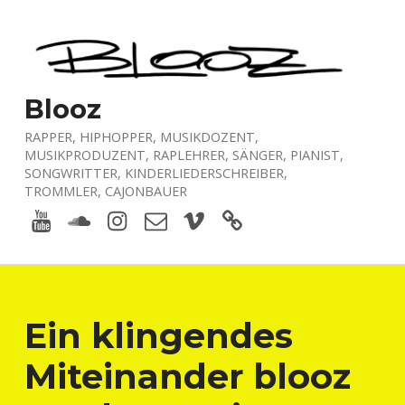
Blooz
RAPPER, HIPHOPPER, MUSIKDOZENT,
MUSIKPRODUZENT, RAPLEHRER, SÄNGER, PIANIST,
SONGWRITTER, KINDERLIEDERSCHREIBER,
TROMMLER, CAJONBAUER
Youtube
Soundcloud
Instagram
E-Mail
Vimeo
boardofmusic
Ein klingendes
Miteinander blooz